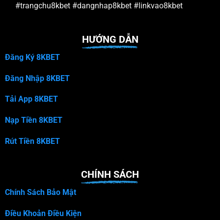
#trangchu8kbet #dangnhap8kbet #linkvao8kbet
HƯỚNG DẪN
Đăng Ký 8KBET
Đăng Nhập 8KBET
Tải App 8KBET
Nạp Tiền 8KBET
Rút Tiền 8KBET
CHÍNH SÁCH
Chính Sách Bảo Mật
Điều Khoản Điều Kiện