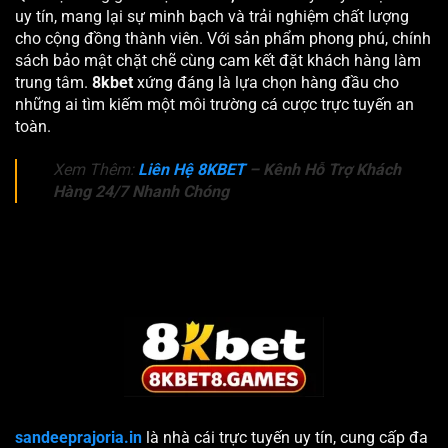
uy tín, mang lại sự minh bạch và trải nghiệm chất lượng
cho cộng đồng thành viên. Với sản phẩm phong phú, chính
sách bảo mật chặt chẽ cùng cam kết đặt khách hàng làm
trung tâm.
8kbet
xứng đáng là lựa chọn hàng đầu cho
những ai tìm kiếm một môi trường cá cược trực tuyến an
toàn.
Xem Thêm:
Liên Hệ 8KBET
– Kênh Hỗ Trợ Khách
Hàng 24/7 Nhanh Chóng
sandeeprajoria.in
là nhà cái trực tuyến uy tín, cung cấp đa