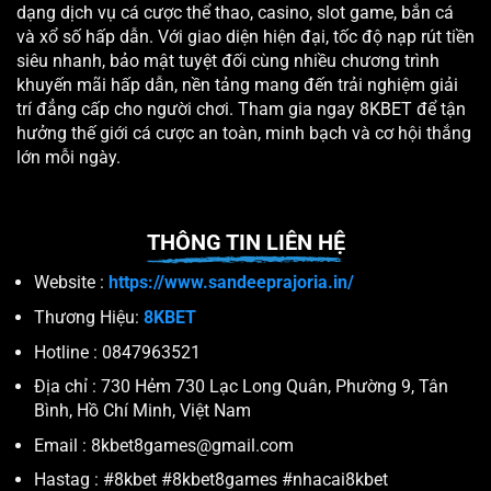
dạng dịch vụ cá cược thể thao, casino, slot game, bắn cá
và xổ số hấp dẫn. Với giao diện hiện đại, tốc độ nạp rút tiền
siêu nhanh, bảo mật tuyệt đối cùng nhiều chương trình
khuyến mãi hấp dẫn, nền tảng mang đến trải nghiệm giải
trí đẳng cấp cho người chơi. Tham gia ngay 8KBET để tận
hưởng thế giới cá cược an toàn, minh bạch và cơ hội thắng
lớn mỗi ngày.
THÔNG TIN LIÊN HỆ
Website :
https://www.sandeeprajoria.in/
Thương Hiệu:
8KBET
Hotline : 0847963521
Địa chỉ : 730 Hẻm 730 Lạc Long Quân, Phường 9, Tân
Bình, Hồ Chí Minh, Việt Nam
Email :
8kbet8games@gmail.com
Hastag : #8kbet #8kbet8games #nhacai8kbet