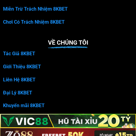
Miễn Trừ Trách Nhiệm 8KBET
Chơi Có Trách Nhiệm 8KBET
VỀ CHÚNG TÔI
Tác Giả 8KBET
Giới Thiệu 8KBET
Liên Hệ 8KBET
Đại Lý 8KBET
Khuyến mãi 8KBET
©2025 Bản Quyền Thuộc Về
8kbet