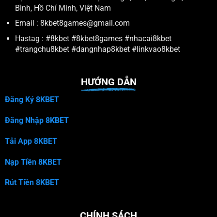
Bình, Hồ Chí Minh, Việt Nam
Email :
8kbet8games@gmail.com
Hastag : #8kbet #8kbet8games #nhacai8kbet
#trangchu8kbet #dangnhap8kbet #linkvao8kbet
HƯỚNG DẪN
Đăng Ký 8KBET
Đăng Nhập 8KBET
Tải App 8KBET
Nạp Tiền 8KBET
Rút Tiền 8KBET
CHÍNH SÁCH