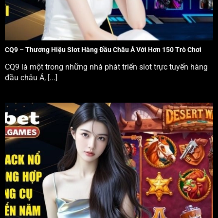
đồng, cơ hội trúng lớn mỗi ngày.
CQ9 - Thương Hiệu Slot Hàng Đầu Châu Á Với Hơn 150 Trò
Hiệu ứng sống động: Hình ảnh 3D, âm thanh chất lượng
Chơi
cao, mang lại cảm giác chân thực.
Tỷ lệ trả thưởng minh bạch: RTP cao, công khai rõ ràng,
CQ9 – Thương Hiệu Slot Hàng Đầu Châu Á Với Hơn 150 Trò Chơi
tăng độ tin cậy.
CQ9 là một trong những nhà phát triển slot trực tuyến hàng
Giao diện thân thiện: Tối ưu cho cả PC và điện thoại,
đầu châu Á, [...]
thao tác mượt mà.
Khuyến mãi hấp dẫn: Nhiều ưu đãi riêng dành cho thành
viên tham gia quay hũ.
Kể tên một vài thể loại quay hũ 8KBET
nổi bật
Kho slot tại quay hũ 8KBET quy tụ hàng nghìn tựa game
đến từ các nhà phát triển uy tín. Mỗi thể loại được thiết kế
với cốt truyện, hiệu ứng và cơ chế thưởng riêng biệt.
Slot cổ điển