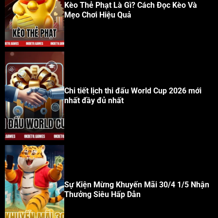
Kèo Thẻ Phạt Là Gì? Cách Đọc Kèo Và
Megaways hay Great Rhino Megaways có cơ chế thay đổi
Mẹo Chơi Hiệu Quả
số biểu tượng trên mỗi cuộn, tạo ra hàng nghìn cách thắng
khác nhau. Điều này khiến mỗi vòng quay đều khác biệt,
kèo thẻ phạt
không thể đoán trước.
Slot chủ đề độc đáo
Không dừng lại ở sự quen thuộc, quay hũ 8KBET còn mang
Chi tiết lịch thi đấu World Cup 2026 mới
đến những slot có cốt truyện sáng tạo. Từ thần thoại Hy
nhất đầy đủ nhất
Lạp, văn hóa Ai Cập , cho đến các siêu phẩm lấy cảm hứng
lịch thi đấu
từ phim ảnh bom tấn hoặc nhân vật siêu anh hùng. Nơi
World Cup 2026
người tham gia được hóa thân vào thế giới huyền bí, trải
nghiệm cảm xúc chân thực qua từng vòng quay.
Hướng dẫn người mới tham gia vào
sảnh game quay hũ 8KBET
Sự Kiện Mừng Khuyến Mãi 30/4 1/5 Nhận
Để bắt đầu trải nghiệm tại sảnh game quay hũ của nhà cái
Thưởng Siêu Hấp Dẫn
Mừng Khuyến
8KBET, người mới chỉ cần thực hiện theo các bước cơ bản
sau: