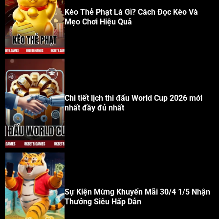
Kèo Thẻ Phạt Là Gì? Cách Đọc Kèo Và
Mẹo Chơi Hiệu Quả
kèo thẻ phạt
Chi tiết lịch thi đấu World Cup 2026 mới
nhất đầy đủ nhất
lịch thi đấu
World Cup 2026
Sự Kiện Mừng Khuyến Mãi 30/4 1/5 Nhận
Thưởng Siêu Hấp Dẫn
Mừng Khuyến