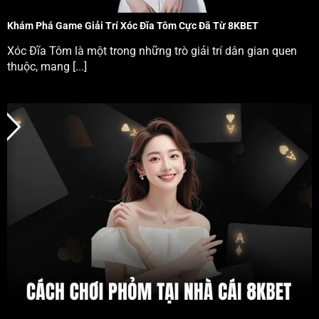
hợp hiệu ứng hình ảnh chân thực, khiến mỗi vòng quay đều
trở nên kịch tính. Người tham gia có thể chọn cược số đơn,
Khám Phá Game Giải Trí Xóc Đĩa Tôm Cực Đã Từ 8KBET
nhóm số, màu sắc hay chẵn lẻ… mang lại sự đa dạng trong
Xóc Đĩa Tôm là một trong những trò giải trí dân gian quen
trải nghiệm. Với nhiều bàn chơi khác nhau, tỷ lệ thưởng
thuộc, mang [...]
phong phú, roulette đã trở thành một trong những trò chơi
giữ chân thành viên lâu nhất tại sảnh cược.
Các trò chơi nổi bật tại casino 8KBET
Cách chơi Phỏm tại nhà cái 8KBET
Blackjack