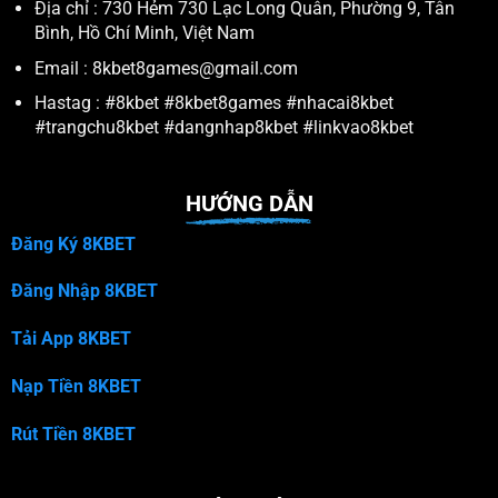
Địa chỉ : 730 Hẻm 730 Lạc Long Quân, Phường 9, Tân
Bình, Hồ Chí Minh, Việt Nam
Email :
8kbet8games@gmail.com
Hastag : #8kbet #8kbet8games #nhacai8kbet
#trangchu8kbet #dangnhap8kbet #linkvao8kbet
HƯỚNG DẪN
Đăng Ký 8KBET
Đăng Nhập 8KBET
Tải App 8KBET
Nạp Tiền 8KBET
Rút Tiền 8KBET