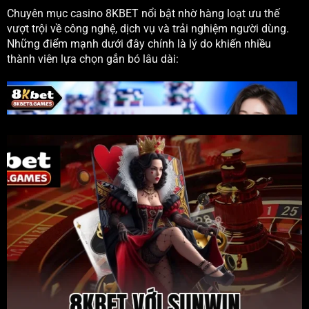
Chuyên mục casino 8KBET nổi bật nhờ hàng loạt ưu thế
vượt trội về công nghệ, dịch vụ và trải nghiệm người dùng.
Những điểm mạnh dưới đây chính là lý do khiến nhiều
thành viên lựa chọn gắn bó lâu dài:
Điểm mạnh của chuyên mục casino 8KBET
Kho trò chơi phong phú: Sảnh casino quy tụ đầy đủ các
trò kinh điển như baccarat, blackjack, roulette, sicbo
cùng nhiều biến thể hấp dẫn, đáp ứng mọi gu giải trí.