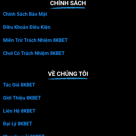
CHÍNH SÁCH
Chính Sách Bảo Mật
Điều Khoản Điều Kiện
Miễn Trừ Trách Nhiệm 8KBET
Chơi Có Trách Nhiệm 8KBET
VỀ CHÚNG TÔI
Tác Giả 8KBET
Giới Thiệu 8KBET
Liên Hệ 8KBET
Đại Lý 8KBET