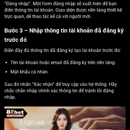
“Đăng nhập”. Một form đăng nhập sẽ xuất hiện để bạn
điền thông tin tài khoản. Giao diện được nền tảng thiết kế
trực quan, dễ thao tác kể cả với người mới.
Bước 3 – Nhập thông tin tài khoản đã đăng ký
trước đó
Điền đầy đủ thông tin đã đăng ký tạo tài khoản trước đó:
Tên tài khoản hoặc email đã đăng ký trên nền tảng.
Mật khẩu cá nhân.
Sau đó nhấn “Xác nhận” để truy cập vào hệ thống. Hãy
chắc chắn nhập chính xác thông tin để tránh lỗi đăng
nhập.