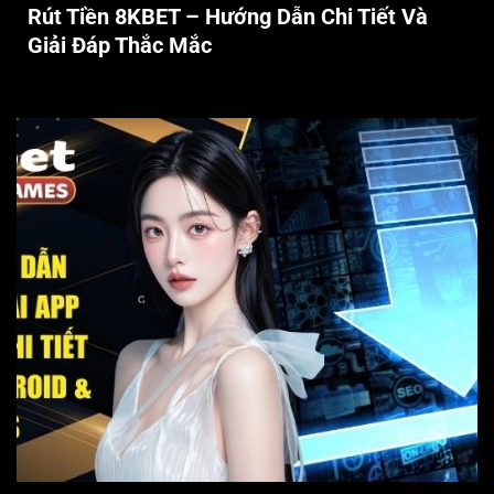
Rút Tiền 8KBET – Hướng Dẫn Chi Tiết Và
Giải Đáp Thắc Mắc
Hướng Dẫn Cách Tải App 8KBET Chi Tiết Cho Android &
iOS