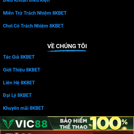
Điều Khoản Điều Kiện
Miễn Trừ Trách Nhiệm 8KBET
Chơi Có Trách Nhiệm 8KBET
VỀ CHÚNG TÔI
Tác Giả 8KBET
Giới Thiệu 8KBET
Liên Hệ 8KBET
Đại Lý 8KBET
Khuyến mãi 8KBET
©2025 Bản Quyền Thuộc Về
8kbet