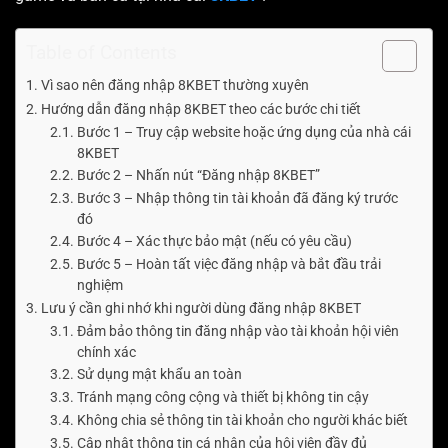
Table of Contents
Vì sao nên đăng nhập 8KBET thường xuyên
Hướng dẫn đăng nhập 8KBET theo các bước chi tiết
Bước 1 – Truy cập website hoặc ứng dụng của nhà cái
8KBET
Bước 2 – Nhấn nút “Đăng nhập 8KBET”
Bước 3 – Nhập thông tin tài khoản đã đăng ký trước
đó
Bước 4 – Xác thực bảo mật (nếu có yêu cầu)
Bước 5 – Hoàn tất việc đăng nhập và bắt đầu trải
nghiệm
Lưu ý cần ghi nhớ khi người dùng đăng nhập 8KBET
Đảm bảo thông tin đăng nhập vào tài khoản hội viên
chính xác
Sử dụng mật khẩu an toàn
Tránh mạng công cộng và thiết bị không tin cậy
Không chia sẻ thông tin tài khoản cho người khác biết
Cập nhật thông tin cá nhân của hội viên đầy đủ