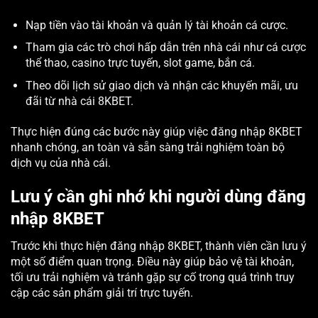
Nạp tiền vào tài khoản và quản lý tài khoản cá cược.
Tham gia các trò chơi hấp dẫn trên nhà cái như cá cược
thể thao, casino trực tuyến, slot game, bắn cá.
Theo dõi lịch sử giao dịch và nhận các khuyến mãi, ưu
đãi từ nhà cái 8KBET.
Thực hiện đúng các bước này giúp việc đăng nhập 8KBET
nhanh chóng, an toàn và sẵn sàng trải nghiệm toàn bộ
dịch vụ của nhà cái.
Lưu ý cần ghi nhớ khi người dùng đăng
nhập 8KBET
Trước khi thực hiện đăng nhập 8KBET, thành viên cần lưu ý
một số điểm quan trọng. Điều này giúp bảo vệ tài khoản,
tối ưu trải nghiệm và tránh gặp sự cố trong quá trình truy
cập các sản phẩm giải trí trực tuyến.