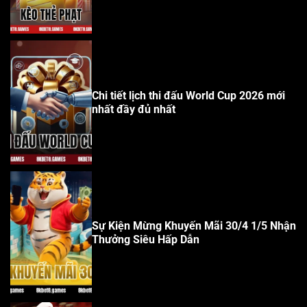
kèo thẻ phạt
Chi tiết lịch thi đấu World Cup 2026 mới
nhất đầy đủ nhất
lịch thi đấu
World Cup 2026
Sự Kiện Mừng Khuyến Mãi 30/4 1/5 Nhận
Thưởng Siêu Hấp Dẫn
Mừng Khuyến
Mãi 30/4 1/5