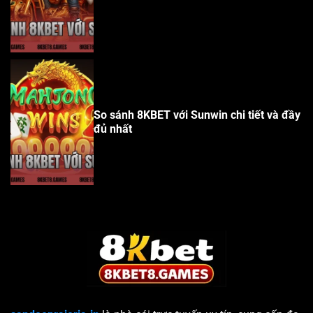
so sánh 8KBET
với SUN88
So sánh 8KBET với Sunwin chi tiết và đầy
đủ nhất
so sánh 8kbet
với sunwin