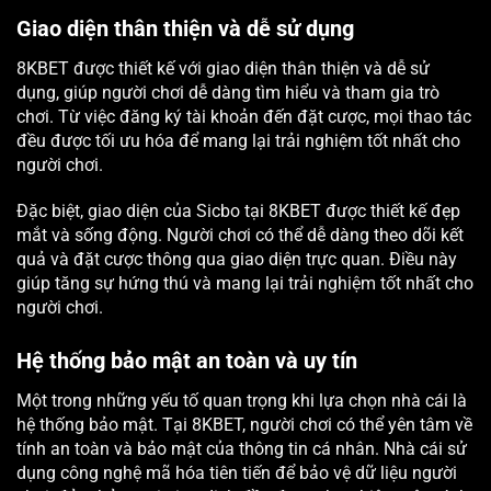
Giao diện thân thiện và dễ sử dụng
8KBET được thiết kế với giao diện thân thiện và dễ sử
dụng, giúp người chơi dễ dàng tìm hiểu và tham gia trò
chơi. Từ việc đăng ký tài khoản đến đặt cược, mọi thao tác
đều được tối ưu hóa để mang lại trải nghiệm tốt nhất cho
người chơi.
Đặc biệt, giao diện của Sicbo tại 8KBET được thiết kế đẹp
mắt và sống động. Người chơi có thể dễ dàng theo dõi kết
quả và đặt cược thông qua giao diện trực quan. Điều này
giúp tăng sự hứng thú và mang lại trải nghiệm tốt nhất cho
người chơi.
Hệ thống bảo mật an toàn và uy tín
Một trong những yếu tố quan trọng khi lựa chọn nhà cái là
hệ thống bảo mật. Tại 8KBET, người chơi có thể yên tâm về
tính an toàn và bảo mật của thông tin cá nhân. Nhà cái sử
dụng công nghệ mã hóa tiên tiến để bảo vệ dữ liệu người