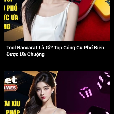
Tool Baccarat Là Gì? Top Công Cụ Phổ Biến Được Ưa
Chuộng
Tool Baccarat Là Gì? Top Công Cụ Phổ Biến
Được Ưa Chuộng