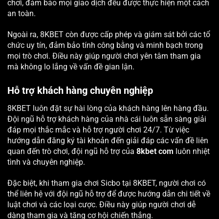
chơi, đảm bảo mọi giao dịch đều được thực hiện một cách
an toàn.
Ngoài ra, 8KBET còn được cấp phép và giám sát bởi các tổ
chức uy tín, đảm bảo tính công bằng và minh bạch trong
mọi trò chơi. Điều này giúp người chơi yên tâm tham gia
mà không lo lắng về vấn đề gian lận.
Hỗ trợ khách hàng chuyên nghiệp
8KBET luôn đặt sự hài lòng của khách hàng lên hàng đầu.
Đội ngũ hỗ trợ khách hàng của nhà cái luôn sẵn sàng giải
đáp mọi thắc mắc và hỗ trợ người chơi 24/7. Từ việc
hướng dẫn đăng ký tài khoản đến giải đáp các vấn đề liên
quan đến trò chơi, đội ngũ hỗ trợ của
8kbet com
luôn nhiệt
tình và chuyên nghiệp.
Đặc biệt, khi tham gia chơi Sicbo tại 8KBET, người chơi có
thể liên hệ với đội ngũ hỗ trợ để được hướng dẫn chi tiết về
luật chơi và các loại cược. Điều này giúp người chơi dễ
dàng tham gia và tăng cơ hội chiến thắng.