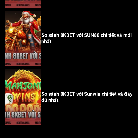
So sánh 8KBET với SUN88 chi tiết và mới
nhất
so sánh 8KBET
với SUN88
So sánh 8KBET với Sunwin chi tiết và đầy
đủ nhất
so sánh 8kbet
với sunwin