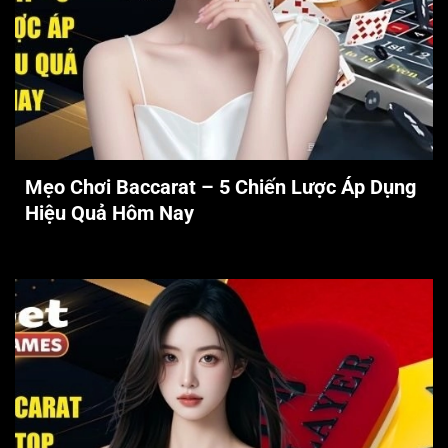
Mẹo Chơi Baccarat - 5 Chiến Lược Áp Dụng Hiệu Quả Hôm
Nay
Mẹo Chơi Baccarat – 5 Chiến Lược Áp Dụng
Hiệu Quả Hôm Nay