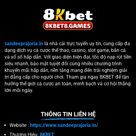
sandeeprajoria.in
là nhà cái trực tuyến uy tín, cung cấp đa
dạng dịch vụ cá cược thể thao, casino, slot game, bắn cá
và xổ số hấp dẫn. Với giao diện hiện đại, tốc độ nạp rút tiền
siêu nhanh, bảo mật tuyệt đối cùng nhiều chương trình
khuyến mãi hấp dẫn, nền tảng mang đến trải nghiệm giải
trí đẳng cấp cho người chơi. Tham gia ngay 8KBET để tận
hưởng thế giới cá cược an toàn, minh bạch và cơ hội thắng
lớn mỗi ngày.
THÔNG TIN LIÊN HỆ
Website :
https://www.sandeeprajoria.in/
Thương Hiệu:
8KBET