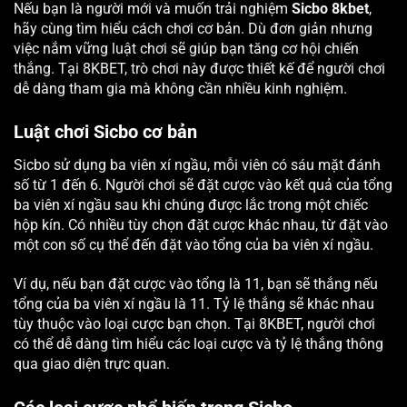
Nếu bạn là người mới và muốn trải nghiệm
Sicbo 8kbet
,
hãy cùng tìm hiểu cách chơi cơ bản. Dù đơn giản nhưng
việc nắm vững luật chơi sẽ giúp bạn tăng cơ hội chiến
thắng. Tại 8KBET, trò chơi này được thiết kế để người chơi
dễ dàng tham gia mà không cần nhiều kinh nghiệm.
Luật chơi Sicbo cơ bản
Sicbo sử dụng ba viên xí ngầu, mỗi viên có sáu mặt đánh
số từ 1 đến 6. Người chơi sẽ đặt cược vào kết quả của tổng
ba viên xí ngầu sau khi chúng được lắc trong một chiếc
hộp kín. Có nhiều tùy chọn đặt cược khác nhau, từ đặt vào
một con số cụ thể đến đặt vào tổng của ba viên xí ngầu.
Ví dụ, nếu bạn đặt cược vào tổng là 11, bạn sẽ thắng nếu
tổng của ba viên xí ngầu là 11. Tỷ lệ thắng sẽ khác nhau
tùy thuộc vào loại cược bạn chọn. Tại 8KBET, người chơi
có thể dễ dàng tìm hiểu các loại cược và tỷ lệ thắng thông
qua giao diện trực quan.