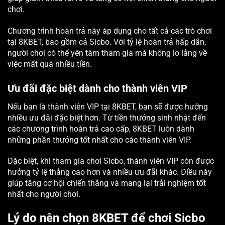
chơi.
Chương trình hoàn trả này áp dụng cho tất cả các trò chơi
tại 8KBET, bao gồm cả Sicbo. Với tỷ lệ hoàn trả hấp dẫn,
người chơi có thể yên tâm tham gia mà không lo lắng về
việc mất quá nhiều tiền.
Ưu đãi đặc biệt dành cho thành viên VIP
Nếu bạn là thành viên VIP tại 8KBET, bạn sẽ được hưởng
nhiều ưu đãi đặc biệt hơn. Từ tiền thưởng sinh nhật đến
các chương trình hoàn trả cao cấp, 8KBET luôn dành
những phần thưởng tốt nhất cho các thành viên VIP.
Đặc biệt, khi tham gia chơi Sicbo, thành viên VIP còn được
hưởng tỷ lệ thắng cao hơn và nhiều ưu đãi khác. Điều này
giúp tăng cơ hội chiến thắng và mang lại trải nghiệm tốt
nhất cho người chơi.
Lý do nên chọn 8KBET để chơi Sicbo