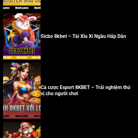
Mãi 30/4 1/5
Sicbo 8kbet – Tài Xỉu Xí Ngầu Hấp Dẫn
sicbo 8kbet
Hướng dẫn người mới tham gia vào sảnh game quay hũ 8KBET
Cá cược Esport 8KBET – Trải nghiệm thú
Đăng ký tài khoản tại 8KBET: Truy cập trang chủ 8KBET,
vị cho người chơi
so sánh 8KBET
chọn mục “Đăng ký”, điền đầy đủ thông tin cá nhân theo
yêu cầu và xác nhận. Việc tạo tài khoản chỉ mất vài phút
với LOTO188
nhưng là điều kiện bắt buộc để tham gia quay hũ.
Nạp tiền vào ví cược: Sau khi đăng ký thành công, thành
viên cần nạp tiền để có vốn tham gia. Nền tảng hỗ trợ
nhiều phương thức như chuyển khoản ngân hàng, ví