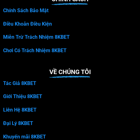
Chính Sách Bảo Mật
Điều Khoản Điều Kiện
Miễn Trừ Trách Nhiệm 8KBET
Chơi Có Trách Nhiệm 8KBET
VỀ CHÚNG TÔI
Tác Giả 8KBET
Giới Thiệu 8KBET
Liên Hệ 8KBET
Đại Lý 8KBET
Khuyến mãi 8KBET