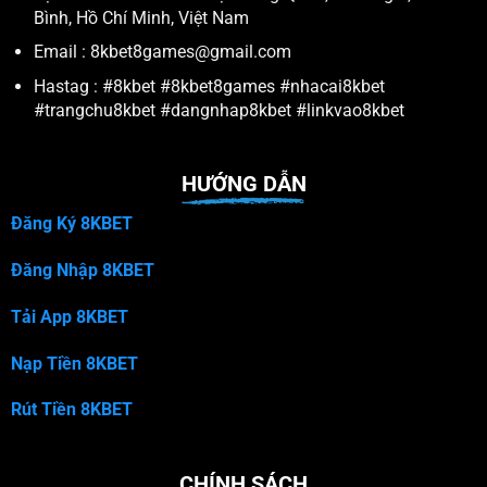
Bình, Hồ Chí Minh, Việt Nam
Email :
8kbet8games@gmail.com
Hastag : #8kbet #8kbet8games #nhacai8kbet
#trangchu8kbet #dangnhap8kbet #linkvao8kbet
HƯỚNG DẪN
Đăng Ký 8KBET
Đăng Nhập 8KBET
Tải App 8KBET
Nạp Tiền 8KBET
Rút Tiền 8KBET
CHÍNH SÁCH