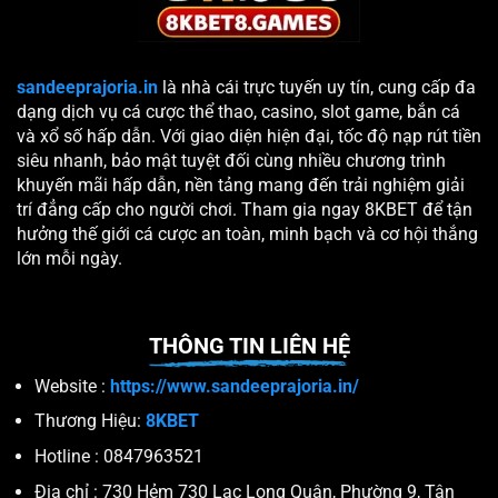
Kết luận
Chuyên mục quay hũ 8KBET không chỉ là nơi giải trí mà
sandeeprajoria.in
là nhà cái trực tuyến uy tín, cung cấp đa
còn mở ra cơ hội săn thưởng giá trị cho mọi thành viên. Với
dạng dịch vụ cá cược thể thao, casino, slot game, bắn cá
kho slot phong phú, giao diện mượt mà, tỷ lệ trả thưởng
và xổ số hấp dẫn. Với giao diện hiện đại, tốc độ nạp rút tiền
minh bạch,
8kbet games
mang đến trải nghiệm đỉnh cao
siêu nhanh, bảo mật tuyệt đối cùng nhiều chương trình
khó có thể tìm thấy ở nền tảng khác.
khuyến mãi hấp dẫn, nền tảng mang đến trải nghiệm giải
trí đẳng cấp cho người chơi. Tham gia ngay 8KBET để tận
Esports 8KBET
- Sảnh Game Cá Cược Đỉnh Cao,
hưởng thế giới cá cược an toàn, minh bạch và cơ hội thắng
Trúng Tiền Lớn
lớn mỗi ngày.
THÔNG TIN LIÊN HỆ
Website :
https://www.sandeeprajoria.in/
Thương Hiệu:
8KBET
Hotline : 0847963521
Địa chỉ : 730 Hẻm 730 Lạc Long Quân, Phường 9, Tân