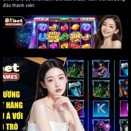
đảo thành viên:
Điểm mạnh của chuyên mục quay hũ 8KBET
Kho game khổng lồ: Hàng nghìn slot game từ cổ điển,
video, jackpot cho đến Megaways.
Đối tác uy tín: Hợp tác với các nhà cung cấp hàng đầu
như Pragmatic Play, NetEnt, PG Soft, Play’n GO.
Jackpot cực khủng: Giải thưởng cộng dồn trị giá hàng tỷ