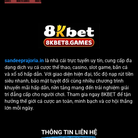
sandeeprajoria.in
là nhà cái trực tuyến uy tín, cung cấp đa
dạng dịch vụ cá cược thể thao, casino, slot game, bắn cá
và xổ số hấp dẫn. Với giao diện hiện đại, tốc độ nạp rút tiền
siêu nhanh, bảo mật tuyệt đối cùng nhiều chương trình
khuyến mãi hấp dẫn, nền tảng mang đến trải nghiệm giải
trí đẳng cấp cho người chơi. Tham gia ngay 8KBET để tận
hưởng thế giới cá cược an toàn, minh bạch và cơ hội thắng
lớn mỗi ngày.
THÔNG TIN LIÊN HỆ