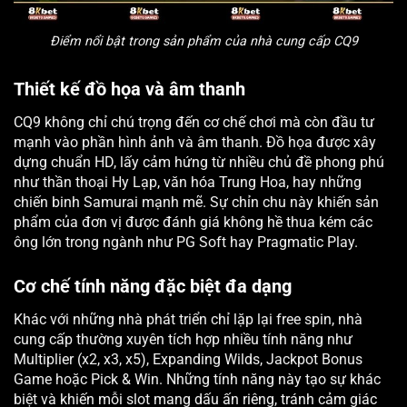
Điểm nổi bật trong sản phẩm của nhà cung cấp CQ9
Thiết kế đồ họa và âm thanh
CQ9 không chỉ chú trọng đến cơ chế chơi mà còn đầu tư
mạnh vào phần hình ảnh và âm thanh. Đồ họa được xây
dựng chuẩn HD, lấy cảm hứng từ nhiều chủ đề phong phú
như thần thoại Hy Lạp, văn hóa Trung Hoa, hay những
chiến binh Samurai mạnh mẽ. Sự chỉn chu này khiến sản
phẩm của đơn vị được đánh giá không hề thua kém các
ông lớn trong ngành như PG Soft hay Pragmatic Play.
Cơ chế tính năng đặc biệt đa dạng
Khác với những nhà phát triển chỉ lặp lại free spin, nhà
cung cấp thường xuyên tích hợp nhiều tính năng như
Multiplier (x2, x3, x5), Expanding Wilds, Jackpot Bonus
Game hoặc Pick & Win. Những tính năng này tạo sự khác
biệt và khiến mỗi slot mang dấu ấn riêng, tránh cảm giác