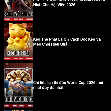
Nhất Cho Hội Viên 2026
8kbet với sunwin
Kèo Thẻ Phạt Là Gì? Cách Đọc Kèo Và
Mẹo Chơi Hiệu Quả
kèo thẻ phạt
Chi tiết lịch thi đấu World Cup 2026 mới
nhất đầy đủ nhất
lịch thi đấu
World Cup 2026