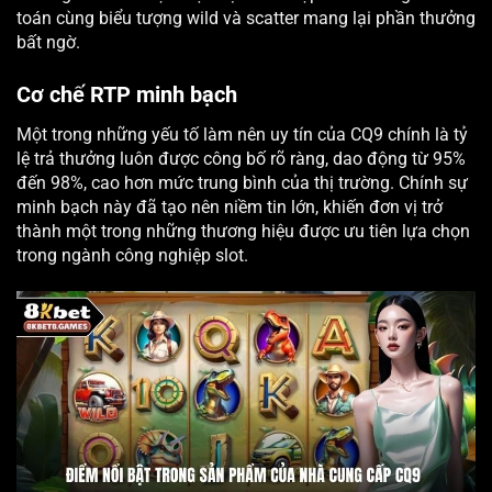
toán cùng biểu tượng wild và scatter mang lại phần thưởng
bất ngờ.
Cơ chế RTP minh bạch
Một trong những yếu tố làm nên uy tín của CQ9 chính là tỷ
lệ trả thưởng luôn được công bố rõ ràng, dao động từ 95%
đến 98%, cao hơn mức trung bình của thị trường. Chính sự
minh bạch này đã tạo nên niềm tin lớn, khiến đơn vị trở
thành một trong những thương hiệu được ưu tiên lựa chọn
trong ngành công nghiệp slot.