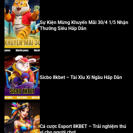
Sự Kiện Mừng Khuyến Mãi 30/4 1/5 Nhận
Thưởng Siêu Hấp Dẫn
Mừng Khuyến
Mãi 30/4 1/5
Sicbo 8kbet – Tài Xỉu Xí Ngầu Hấp Dẫn
sicbo 8kbet
Cá cược Esport 8KBET – Trải nghiệm thú
vị cho người chơi