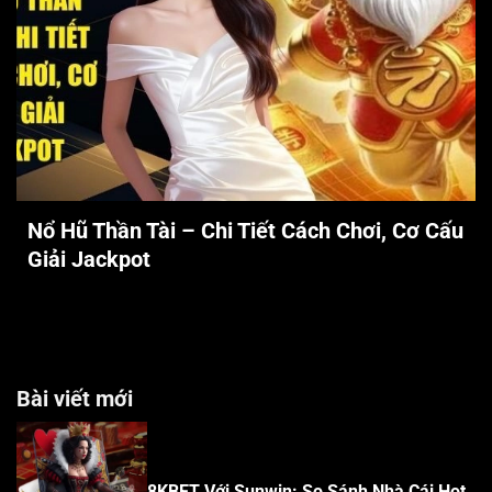
Nổ Hũ Thần Tài - Chi Tiết Cách Chơi, Cơ Cấu Giải Jackpot
Nổ Hũ Thần Tài – Chi Tiết Cách Chơi, Cơ Cấu
Giải Jackpot
Bài viết mới
8KBET Với Sunwin: So Sánh Nhà Cái Hot