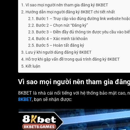
Vì sao mọi người nên tham gia đăng ký 8KBET
Hướng dẫn mọi người đăng ký 8KBET chi tiết nhất
Bước 1 – Truy cập vào đúng đường link website hoặ
Bước 2 – Chọn nút “Đăng ký”
Bước 3 – Điền đầy đủ thông tin được yêu cầu vào bi
Bước 4 – Xác minh tài khoản
Bước 5 – Hoàn tất đăng ký
Lưu ý khi người dùng đăng ký 8KBET
Hỗ trợ khi gặp vấn đề trong quá trình đăng ký 8KBET
Kết luận
Vì sao mọi người nên tham gia đăn
8KBET là nhà cái nổi tiếng với hệ thống bảo mật cao,
8KBET
, bạn sẽ nhận được: