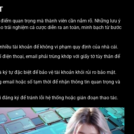
T
ố điểm quan trọng mà thành viên cần nắm rõ. Những lưu ý
ảo trải nghiệm cá cược diễn ra an toàn, minh bạch từ bước
 nhiều tài khoản để không vi phạm quy định của nhà cái.
 điện thoại, email phải trùng khớp với giấy tờ tùy thân để
ký tự đặc biệt để bảo vệ tài khoản khỏi rủi ro bảo mật.
g email hoặc số tạm thời để nhận thông tin quan trọng và
i đăng ký để tránh lỗi hệ thống hoặc gián đoạn thao tác.