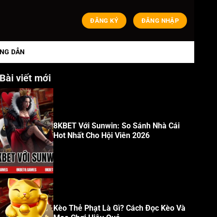
ĐĂNG KÝ
ĐĂNG NHẬP
NG DẪN
Bài viết mới
8KBET Với Sunwin: So Sánh Nhà Cái
Hot Nhất Cho Hội Viên 2026
8kbet với
sunwin
Kèo Thẻ Phạt Là Gì? Cách Đọc Kèo Và