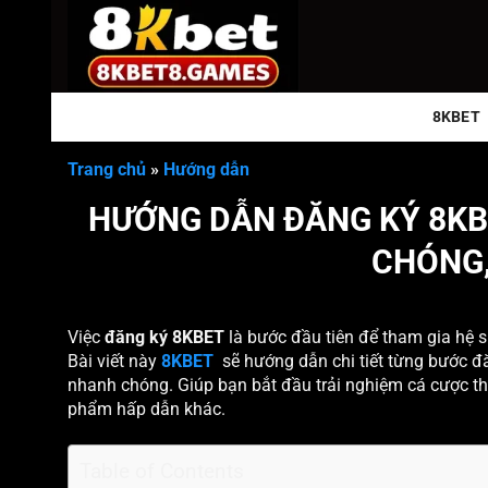
Bỏ
qua
nội
dung
8KBET
Trang chủ
»
Hướng dẫn
HƯỚNG DẪN ĐĂNG KÝ 8KB
CHÓNG,
Việc
đăng ký 8KBET
là bước đầu tiên để tham gia hệ si
Bài viết này
8KBET
sẽ hướng dẫn chi tiết từng bước đă
nhanh chóng. Giúp bạn bắt đầu trải nghiệm cá cược thể
phẩm hấp dẫn khác.
Table of Contents