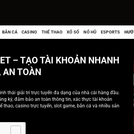
BẮN CÁ
CASINO
THỂ THAO
XỔ SỐ
NỔ HŨ
ESPORTS
HƯỚ
ET – TẠO TÀI KHOẢN NHANH
 AN TOÀN
nh thái giải trí trực tuyến đa dạng của nhà cái hàng đầu.
ng ký, đảm bảo an toàn thông tin, xác thực tài khoản
 thao, casino trực tuyến, slot game, bắn cá và nhiều sản