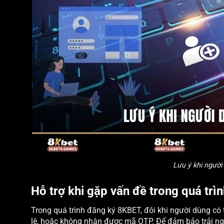
Lưu ý khi ngườ
Hỗ trợ khi gặp vấn đề trong quá tr
Trong quá trình đăng ký 8KBET, đôi khi người dùng có
lệ, hoặc không nhận được mã OTP. Để đảm bảo trải n