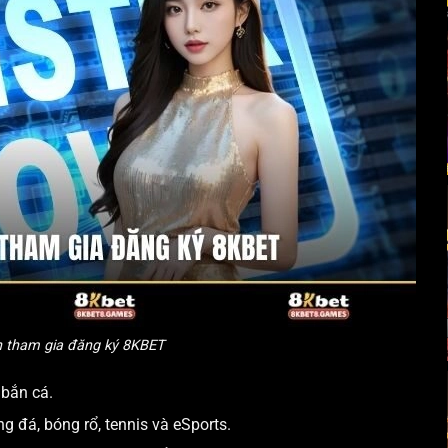
n tham gia đăng ký 8KBET
 bắn cá.
g đá, bóng rổ, tennis và eSports.