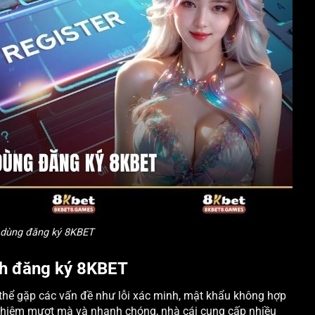
i dùng đăng ký 8KBET
ình đăng ký 8KBET
 thể gặp các vấn đề như lỗi xác minh, mật khẩu không hợp
ghiệm mượt mà và nhanh chóng, nhà cái cung cấp nhiều