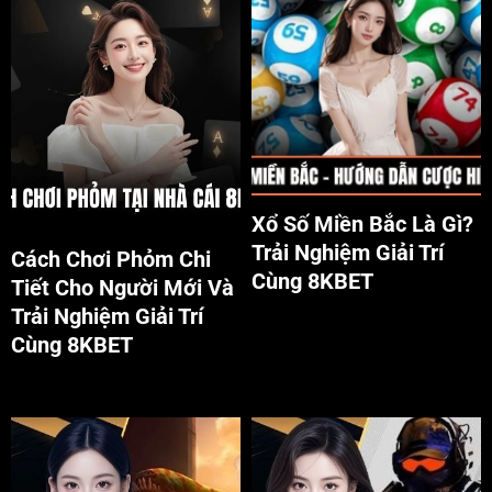
Cách chơi Phỏm tại nhà cái
Xổ số miền bắc là gì?
8KBET
Xổ Số Miền Bắc Là Gì?
Trải Nghiệm Giải Trí
Cách Chơi Phỏm Chi
Cùng 8KBET
Tiết Cho Người Mới Và
Trải Nghiệm Giải Trí
Cùng 8KBET