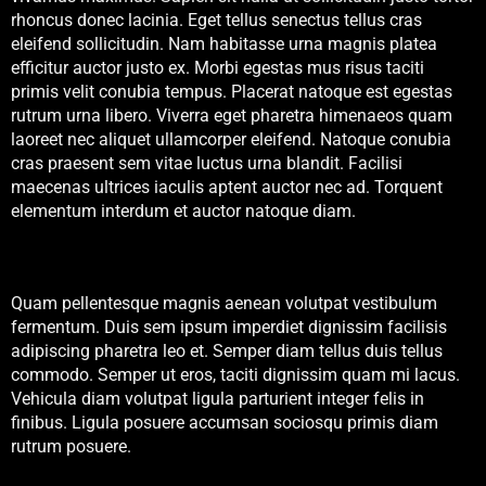
rhoncus donec lacinia. Eget tellus senectus tellus cras
eleifend sollicitudin. Nam habitasse urna magnis platea
efficitur auctor justo ex. Morbi egestas mus risus taciti
primis velit conubia tempus. Placerat natoque est egestas
rutrum urna libero. Viverra eget pharetra himenaeos quam
laoreet nec aliquet ullamcorper eleifend. Natoque conubia
cras praesent sem vitae luctus urna blandit. Facilisi
maecenas ultrices iaculis aptent auctor nec ad. Torquent
elementum interdum et auctor natoque diam.
Quam pellentesque magnis aenean volutpat vestibulum
fermentum. Duis sem ipsum imperdiet dignissim facilisis
adipiscing pharetra leo et. Semper diam tellus duis tellus
commodo. Semper ut eros, taciti dignissim quam mi lacus.
Vehicula diam volutpat ligula parturient integer felis in
finibus. Ligula posuere accumsan sociosqu primis diam
rutrum posuere.