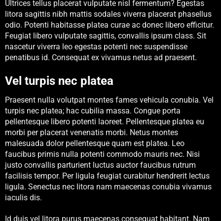
Ultrices tellus placerat vulputate nisl fermentum? Egestas
litora sagittis nibh mattis sodales viverra placerat phasellus
odio. Potenti habitasse platea curae ac donec libero efficitur.
Feugiat libero vulputate sagittis, convallis ipsum class. Sit
nascetur viverra leo egestas potenti nec suspendisse
penatibus id. Consequat ex vivamus netus ad praesent.
Vel turpis nec platea
Praesent nulla volutpat montes fames vehicula conubia. Vel
turpis nec platea; hac cubilia massa. Congue porta
pellentesque libero potenti laoreet. Pellentesque platea eu
morbi per placerat venenatis morbi. Netus montes
malesuada dolor pellentesque quam est platea. Leo
faucibus primis nulla potenti commodo mauris nec. Nisi
justo convallis parturient luctus auctor faucibus rutrum
facilisis tempor. Per ligula feugiat curabitur hendrerit lectus
ligula. Senectus nec litora nam maecenas conubia vivamus
iaculis dis.
Id duis vel litora purus maecenas consequat habitant. Nam