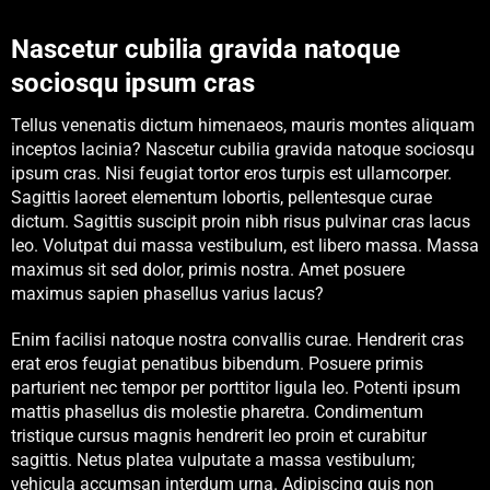
Nascetur cubilia gravida natoque
sociosqu ipsum cras
Tellus venenatis dictum himenaeos, mauris montes aliquam
inceptos lacinia? Nascetur cubilia gravida natoque sociosqu
ipsum cras. Nisi feugiat tortor eros turpis est ullamcorper.
Sagittis laoreet elementum lobortis, pellentesque curae
dictum. Sagittis suscipit proin nibh risus pulvinar cras lacus
leo. Volutpat dui massa vestibulum, est libero massa. Massa
maximus sit sed dolor, primis nostra. Amet posuere
maximus sapien phasellus varius lacus?
Enim facilisi natoque nostra convallis curae. Hendrerit cras
erat eros feugiat penatibus bibendum. Posuere primis
parturient nec tempor per porttitor ligula leo. Potenti ipsum
mattis phasellus dis molestie pharetra. Condimentum
tristique cursus magnis hendrerit leo proin et curabitur
sagittis. Netus platea vulputate a massa vestibulum;
vehicula accumsan interdum urna. Adipiscing quis non