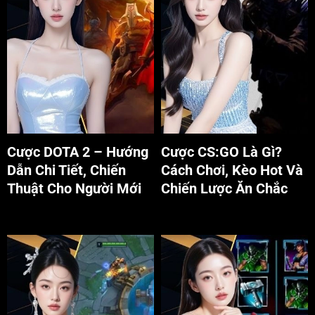
Cược DOTA 2 - Hướng Dẫn
Cược CS:GO Là Gì? Cách
Chi Tiết, Chiến Thuật Cho
Chơi, Kèo Hot Và Chiến Lược
Người Mới
Ăn Chắc
Cược DOTA 2 – Hướng
Cược CS:GO Là Gì?
Dẫn Chi Tiết, Chiến
Cách Chơi, Kèo Hot Và
Thuật Cho Người Mới
Chiến Lược Ăn Chắc