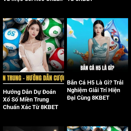
Giới thiệu Xổ số miền Trung
Bắn cá H5 là gì?
tại 8KBET
Bắn Cá H5 Là Gì? Trải
Nghiệm Giải Trí Hiện
Hướng Dẫn Dự Đoán
Đại Cùng 8KBET
Xổ Số Miền Trung
Chuẩn Xác Từ 8KBET