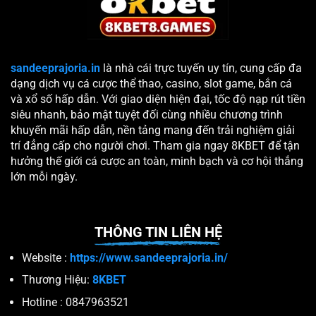
sandeeprajoria.in
là nhà cái trực tuyến uy tín, cung cấp đa
dạng dịch vụ cá cược thể thao, casino, slot game, bắn cá
và xổ số hấp dẫn. Với giao diện hiện đại, tốc độ nạp rút tiền
siêu nhanh, bảo mật tuyệt đối cùng nhiều chương trình
khuyến mãi hấp dẫn, nền tảng mang đến trải nghiệm giải
trí đẳng cấp cho người chơi. Tham gia ngay 8KBET để tận
hưởng thế giới cá cược an toàn, minh bạch và cơ hội thắng
lớn mỗi ngày.
THÔNG TIN LIÊN HỆ
Website :
https://www.sandeeprajoria.in/
Thương Hiệu:
8KBET
Hotline : 0847963521