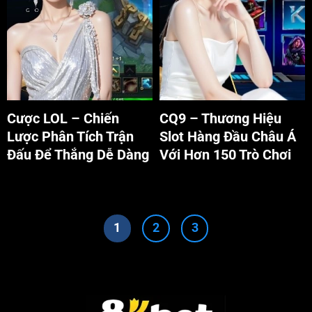
Cược LOL - Chiến Lược Phân
CQ9 - Thương Hiệu Slot Hàng
Tích Trận Đấu Để Thắng Dễ
Đầu Châu Á Với Hơn 150 Trò
Dàng
Chơi
Cược LOL – Chiến
CQ9 – Thương Hiệu
Lược Phân Tích Trận
Slot Hàng Đầu Châu Á
Đấu Để Thắng Dễ Dàng
Với Hơn 150 Trò Chơi
1
2
3