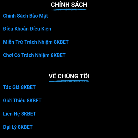
CHÍNH SÁCH
Chính Sách Bảo Mật
Điều Khoản Điều Kiện
Miễn Trừ Trách Nhiệm 8KBET
Chơi Có Trách Nhiệm 8KBET
VỀ CHÚNG TÔI
Tác Giả 8KBET
Giới Thiệu 8KBET
Liên Hệ 8KBET
Đại Lý 8KBET