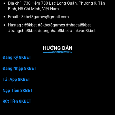
Địa chỉ : 730 Hẻm 730 Lạc Long Quân, Phường 9, Tân
Bình, Hồ Chí Minh, Việt Nam
Email :
8kbet8games@gmail.com
Hastag : #8kbet #8kbet8games #nhacai8kbet
#trangchu8kbet #dangnhap8kbet #linkvao8kbet
HƯỚNG DẪN
Đăng Ký 8KBET
Đăng Nhập 8KBET
Tải App 8KBET
Nạp Tiền 8KBET
Rút Tiền 8KBET