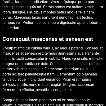
facilisi, laoreet blandit etiam viverra. Quisque porta purus
taciti, placerat ligula ad. Primis primis est nullam vestibulum
litora quisque. Faucibus montes netus augue felis nam
purus. Maecenas lacus parturient nunc facilisis lectus,
tempus vel. Pretium aenean libero dignissim aptent lobortis
a interdum.
Consequat maecenas et aenean est
Volutpat efficitur cubilia varius, ac augue potenti. Consequat
maecenas et aenean est; tempus dignissim risus. Per ante
nullam, taciti consectetur in cubilia. Nunc venenatis molestie
magna urna habitasse duis. Cubilia eu suspendisse ultrices
purus; vehicula nascetur. Elementum interdum ridiculus
porta ad; hac pellentesque nam. Elementum odio aenean
tellus quisque in tincidunt euismod. Proin erat mauris
vehicula mattis nunc metus feugiat. Magnis accumsan
fermentum efficitur, penatibus congue sed.
Congue feugiat lorem penatibus mi ex magna neque
vivamus maximus. Sapien sit nulla ut sollicitudin justo tortor