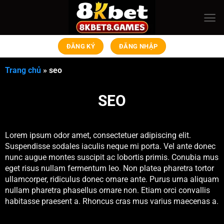
Bỏ
qua
nội
dung
ĐĂNG KÝ
ĐĂNG NHẬP
Trang chủ
»
seo
SEO
Lorem ipsum odor amet, consectetuer adipiscing elit.
Suspendisse sodales iaculis neque mi porta. Vel ante donec
nunc augue montes suscipit ac lobortis primis. Conubia mus
eget risus nullam fermentum leo. Non platea pharetra tortor
ullamcorper, ridiculus donec ornare ante. Purus urna aliquam
nullam pharetra phasellus ornare non. Etiam orci convallis
habitasse praesent a. Rhoncus cras mus varius maecenas a.