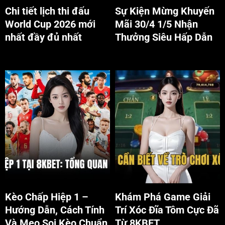
Chi tiết lịch thi đấu
Sự Kiện Mừng Khuyến
World Cup 2026 mới
Mãi 30/4 1/5 Nhận
nhất đầy đủ nhất
Thưởng Siêu Hấp Dẫn
Giới thiệu Kèo chấp hiệp 1 tại
Tìm hiểu bộ môn Xóc đĩa
nhà cái 8KBET
tôm tại 8KBET
Kèo Chấp Hiệp 1 –
Khám Phá Game Giải
Hướng Dẫn, Cách Tính
Trí Xóc Đĩa Tôm Cực Đã
Và Mẹo Soi Kèo Chuẩn
Từ 8KBET