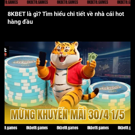
8KBET là gì? Tìm hiểu chi tiết về nhà cái hot
hàng đầu
Mừng Khuyến Mãi 30/4 1/5