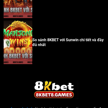
so sánh 8KBET
với SUN88
So sánh 8KBET với Sunwin chi tiết và đầy
đủ nhất
so sánh 8kbet
với sunwin