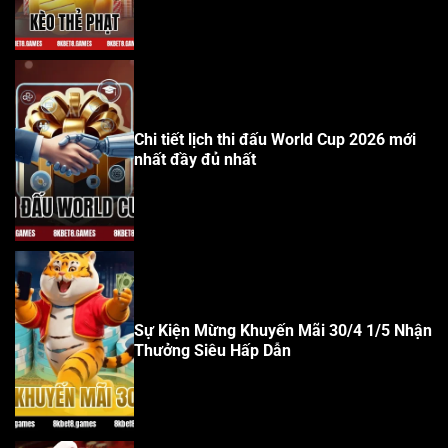
kèo thẻ phạt
Chi tiết lịch thi đấu World Cup 2026 mới
nhất đầy đủ nhất
lịch thi đấu
World Cup 2026
Sự Kiện Mừng Khuyến Mãi 30/4 1/5 Nhận
Thưởng Siêu Hấp Dẫn
Mừng Khuyến
Mãi 30/4 1/5