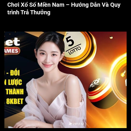
Chơi Xổ Số Miền Nam – Hướng Dẫn Và Quy
trình Trả Thưởng
TP Xổ Số - Đối Tác Chiến Lược Đứng Sau Thành Công Của
8KBET