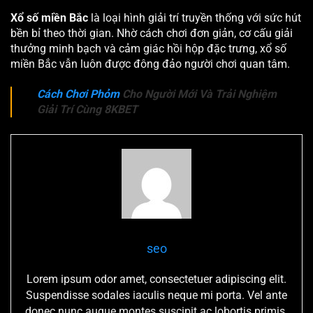
Xổ số miền Bắc
là loại hình giải trí truyền thống với sức hút
bền bỉ theo thời gian. Nhờ cách chơi đơn giản, cơ cấu giải
thưởng minh bạch và cảm giác hồi hộp đặc trưng, xổ số
miền Bắc vẫn luôn được đông đảo người chơi quan tâm.
Cách Chơi Phỏm
Cho Người Mới Và Trải Nghiệm
Giải Trí Cùng 8KBET
seo
Lorem ipsum odor amet, consectetuer adipiscing elit.
Suspendisse sodales iaculis neque mi porta. Vel ante
donec nunc augue montes suscipit ac lobortis primis.