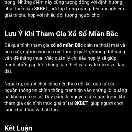
trọng. Những điểm này cũng tương đồng với định hướng
phát triển của
8KBET
, nơi tập trung mang đến trải nghiệm
giải trí phù hợp với nhiều đối tượng người chơi.
Lưu Ý Khi Tham Gia Xổ Số Miền Bắc
Để quá trình tham gia
xổ số miền Bắc
diễn ra thoải mái và
tích cực, người chơi nên giữ tâm lý giải trí, không đặt nặng
vấn đề thắng thua. Việc quản lý chi tiêu hợp lý sẽ giúp
tránh những áp lực không cần thiết và duy trì niềm vui lâu
dài.
Ngoài ra, người chơi cũng nên theo dõi kết quả từ các
nguồn thông tin chính thống, tránh tin vào những lời quảng
bá không có cơ sở. Đây cũng là nguyên tắc quan trọng khi
tham gia các hình thức giải trí tại
8KBET
, giúp người chơi
luôn chủ động và tỉnh táo.
Kết Luận