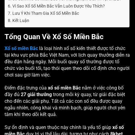
Vì Sao Xổ Số Miền Bắc Vẫn Luôn Được Yêu Thích?
Lưu Ý Khi Tham Gia Xổ Số Miền Bắc
Kết Luận
Tổng Quan Về Xổ Số Miền Bắc
Xổ số miền Bắc
là loại hình xổ số kiến thiết được tổ chức
tại khu vực phía Bắc Việt Nam, với lịch quay thưởng diễn ra
đều đặn hằng ngày. Mỗi buổi quay số thường được tổ
chức vào buổi tối, tạo thói quen theo dõi cố định cho người
chơi sau giờ làm việc.
Điểm đặc trưng của
xổ số miền Bắc
nằm ở việc công bố
đầy đủ
27 giải thưởng
trong mỗi kỳ quay, từ giải đặc biệt
cho đến các giải phụ. Tất cả các con số đều được quay
ngẫu nhiên, công khai và minh bạch, giúp người chơi yên
tâm khi theo dõi kết quả.
Sự ổn định và quen thuộc này chính là yếu tố giúp
xổ số
miền Bắc
duy trì vị thế lâu dài, tương tự như cách
8kbet