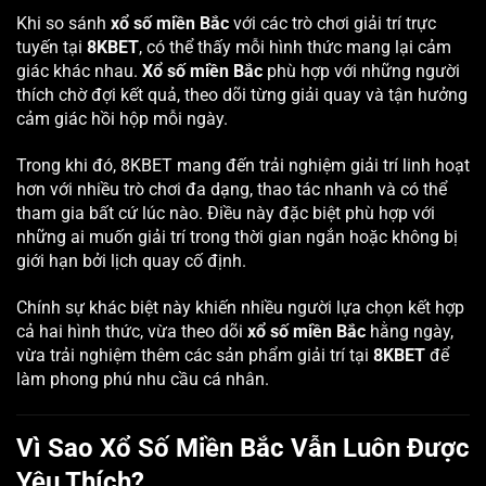
Khi so sánh
xổ số miền Bắc
với các trò chơi giải trí trực
tuyến tại
8KBET
, có thể thấy mỗi hình thức mang lại cảm
giác khác nhau.
Xổ số miền Bắc
phù hợp với những người
thích chờ đợi kết quả, theo dõi từng giải quay và tận hưởng
cảm giác hồi hộp mỗi ngày.
Trong khi đó, 8KBET mang đến trải nghiệm giải trí linh hoạt
hơn với nhiều trò chơi đa dạng, thao tác nhanh và có thể
tham gia bất cứ lúc nào. Điều này đặc biệt phù hợp với
những ai muốn giải trí trong thời gian ngắn hoặc không bị
giới hạn bởi lịch quay cố định.
Chính sự khác biệt này khiến nhiều người lựa chọn kết hợp
cả hai hình thức, vừa theo dõi
xổ số miền Bắc
hằng ngày,
vừa trải nghiệm thêm các sản phẩm giải trí tại
8KBET
để
làm phong phú nhu cầu cá nhân.
Vì Sao Xổ Số Miền Bắc Vẫn Luôn Được
Yêu Thích?