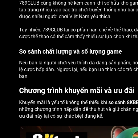
789CLUB cũng không hề kém cạnh khi sở hữu kho game
tập trung nhiều vào các trò chơi truyền thống như bài
được nhiều người chơi Việt Nam yêu thích.
Tuy nhiên, 789CLUB lại có phần hạn chế về thể thao, đặ
cược thể thao có thể cảm thấy thiếu sự lựa chọn khi th
So sánh chất lượng và số lượng game
Nếu bạn là người chơi yêu thích đa dạng sản phẩm, nơ
lệ cược hấp dẫn. Ngược lại, nếu bạn ưa thích các trò 
bạn.
Chương trình khuyến mãi và ưu đãi
Khuyến mãi là yếu tố không thể thiếu khi
so sánh 8KB
những chương trình hấp dẫn để thu hút và giữ chân ngườ
ưu đãi này lại có sự khác biệt đáng kể.