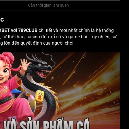
Cần thời gian làm quen
ợc
KBET với 789CLUB
chi tiết và mới nhất chính là hệ thống
từ thể thao, casino đến xổ số và game bài. Tuy nhiên, sự
g lớn đến quyết định của người chơi.