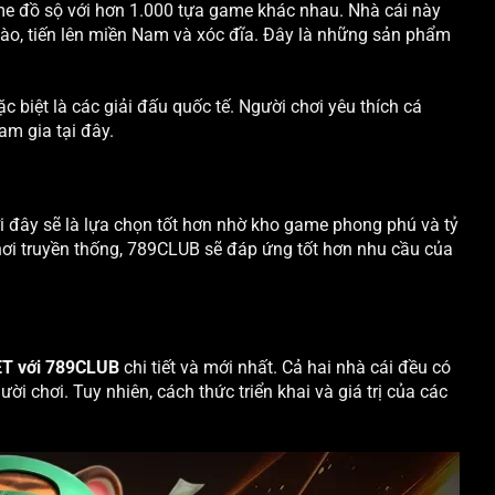
 đồ sộ với hơn 1.000 tựa game khác nhau. Nhà cái này
 cào, tiến lên miền Nam và xóc đĩa. Đây là những sản phẩm
c biệt là các giải đấu quốc tế. Người chơi yêu thích cá
am gia tại đây.
i đây sẽ là lựa chọn tốt hơn nhờ kho game phong phú và tỷ
chơi truyền thống, 789CLUB sẽ đáp ứng tốt hơn nhu cầu của
ET với 789CLUB
chi tiết và mới nhất. Cả hai nhà cái đều có
i chơi. Tuy nhiên, cách thức triển khai và giá trị của các