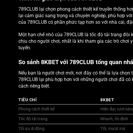
789CLUB lại chọn phong cách thiết kế truyền thống hơ
lại cảm giác sang trọng và chuyên nghiệp, phù hợp với
của 789CLUB có phần phức tạp hơn so với nhà cái, đặc 
Một hạn chế nhỏ của 789CLUB là tốc độ tải trang đôi k
chịu cho người chơi, nhất là khi tham gia các trò chơ
tuyến.
So sánh 8KBET với 789CLUB tổng quan nh
Nếu bạn là người chơi mới, nơi đây có thể là lựa chọn 
789CLUB lại phù hợp hơn với những người chơi đã có 
cách riêng biệt.
TIÊU CHÍ
8KBET
Phong cách thiết kế
Hiện đại, tươi sán
Tốc độ tải trang
Nhanh, ổn định
Tối ưu di động
Tốt, mượt mà