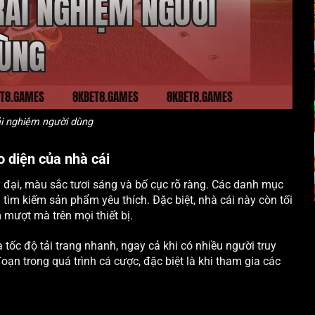
ải nghiệm người dùng
o diện của nhà cái
n đại, màu sắc tươi sáng và bố cục rõ ràng. Các danh mục
tìm kiếm sản phẩm yêu thích. Đặc biệt, nhà cái này còn tối
mượt mà trên mọi thiết bị.
à tốc độ tải trang nhanh, ngay cả khi có nhiều người truy
oạn trong quá trình cá cược, đặc biệt là khi tham gia các