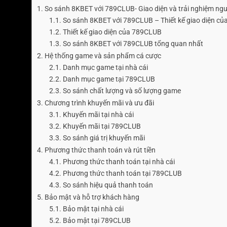
So sánh 8KBET với 789CLUB- Giao diện và trải nghiệm ng
So sánh 8KBET với 789CLUB – Thiết kế giao diện củ
Thiết kế giao diện của 789CLUB
So sánh 8KBET với 789CLUB tổng quan nhất
Hệ thống game và sản phẩm cá cược
Danh mục game tại nhà cái
Danh mục game tại 789CLUB
So sánh chất lượng và số lượng game
Chương trình khuyến mãi và ưu đãi
Khuyến mãi tại nhà cái
Khuyến mãi tại 789CLUB
So sánh giá trị khuyến mãi
Phương thức thanh toán và rút tiền
Phương thức thanh toán tại nhà cái
Phương thức thanh toán tại 789CLUB
So sánh hiệu quả thanh toán
Bảo mật và hỗ trợ khách hàng
Bảo mật tại nhà cái
Bảo mật tại 789CLUB