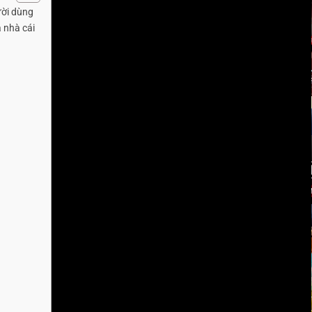
ười dùng
a nhà cái