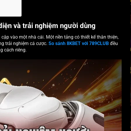
iện và trải nghiệm người dùng
y cập vào một nhà cái. Một nền tảng có thiết kế thân thiện,
ăng trải nghiệm cá cược.
So sánh 8KBET với 789CLUB
đều
g cách riêng.