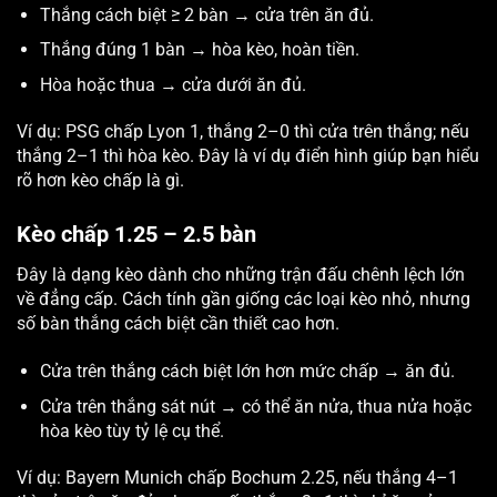
Thắng cách biệt ≥ 2 bàn → cửa trên ăn đủ.
Thắng đúng 1 bàn → hòa kèo, hoàn tiền.
Hòa hoặc thua → cửa dưới ăn đủ.
Ví dụ: PSG chấp Lyon 1, thắng 2–0 thì cửa trên thắng; nếu
thắng 2–1 thì hòa kèo. Đây là ví dụ điển hình giúp bạn hiểu
rõ hơn kèo chấp là gì.
Kèo chấp 1.25 – 2.5 bàn
Đây là dạng kèo dành cho những trận đấu chênh lệch lớn
về đẳng cấp. Cách tính gần giống các loại kèo nhỏ, nhưng
số bàn thắng cách biệt cần thiết cao hơn.
Cửa trên thắng cách biệt lớn hơn mức chấp → ăn đủ.
Cửa trên thắng sát nút → có thể ăn nửa, thua nửa hoặc
hòa kèo tùy tỷ lệ cụ thể.
Ví dụ: Bayern Munich chấp Bochum 2.25, nếu thắng 4–1