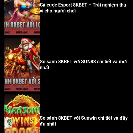
Cá cược Esport 8KBET – Trải nghiệm thú
vị cho người chơi
so sánh 8KBET
với LOTO188
So sánh 8KBET với SUN88 chi tiết và mới
nhất
so sánh 8KBET
với SUN88
So sánh 8KBET với Sunwin chi tiết và đầy
đủ nhất
so sánh 8kbet