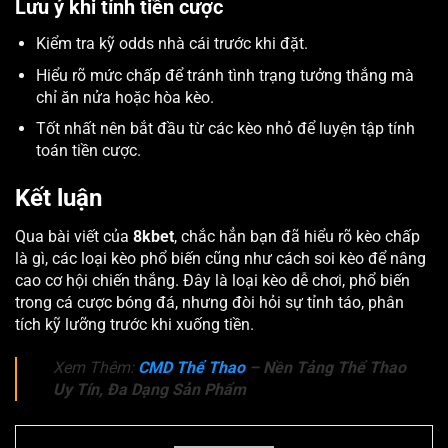
Lưu ý khi tính tiền cược
Kiểm tra kỹ odds nhà cái trước khi đặt.
Hiểu rõ mức chấp để tránh tình trạng tưởng thắng mà
chỉ ăn nửa hoặc hòa kèo.
Tốt nhất nên bắt đầu từ các kèo nhỏ để luyện tập tính
toán tiền cược.
Kết luận
Qua bài viết của
8kbet
, chắc hẳn bạn đã hiểu rõ kèo chấp
là gì, các loại kèo phổ biến cũng như cách soi kèo để nâng
cao cơ hội chiến thắng. Đây là loại kèo dễ chơi, phổ biến
trong cá cược bóng đá, nhưng đòi hỏi sự tỉnh táo, phân
tích kỹ lưỡng trước khi xuống tiền.
Xem Thêm:
CMD Thể Thao
– Nền Tảng Thể Thao
Uy Tín, Đa Dạng Sản Phẩm