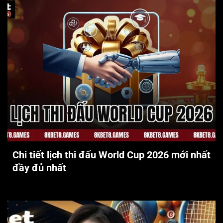
lịch thi đấu World Cup 2026
Chi tiết lịch thi đấu World Cup 2026 mới nhất
đầy đủ nhất