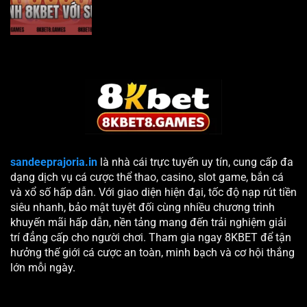
với sunwin
sandeeprajoria.in
là nhà cái trực tuyến uy tín, cung cấp đa
dạng dịch vụ cá cược thể thao, casino, slot game, bắn cá
và xổ số hấp dẫn. Với giao diện hiện đại, tốc độ nạp rút tiền
siêu nhanh, bảo mật tuyệt đối cùng nhiều chương trình
khuyến mãi hấp dẫn, nền tảng mang đến trải nghiệm giải
trí đẳng cấp cho người chơi. Tham gia ngay 8KBET để tận
hưởng thế giới cá cược an toàn, minh bạch và cơ hội thắng
lớn mỗi ngày.