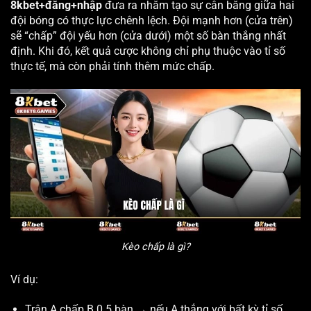
8kbet+đăng+nhập
đưa ra nhằm tạo sự cân bằng giữa hai
đội bóng có thực lực chênh lệch. Đội mạnh hơn (cửa trên)
sẽ “chấp” đội yếu hơn (cửa dưới) một số bàn thắng nhất
định. Khi đó, kết quả cược không chỉ phụ thuộc vào tỉ số
thực tế, mà còn phải tính thêm mức chấp.
Kèo chấp là gì?
Ví dụ:
Trận A chấp B 0.5 bàn → nếu A thắng với bất kỳ tỉ số