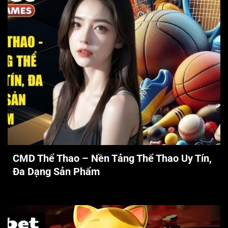
CMD Thể Thao - Nền Tảng Thể Thao Uy Tín, Đa Dạng Sản
Phẩm
CMD Thể Thao – Nền Tảng Thể Thao Uy Tín,
Đa Dạng Sản Phẩm