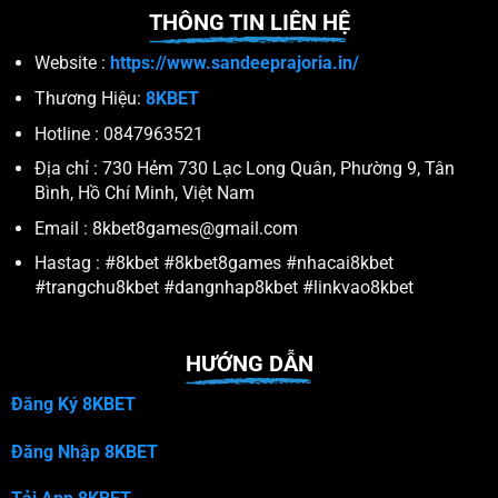
THÔNG TIN LIÊN HỆ
Website :
https://www.sandeeprajoria.in/
Thương Hiệu:
8KBET
Hotline : 0847963521
Địa chỉ : 730 Hẻm 730 Lạc Long Quân, Phường 9, Tân
Bình, Hồ Chí Minh, Việt Nam
Email :
8kbet8games@gmail.com
Hastag : #8kbet #8kbet8games #nhacai8kbet
#trangchu8kbet #dangnhap8kbet #linkvao8kbet
HƯỚNG DẪN
Đăng Ký 8KBET
Đăng Nhập 8KBET